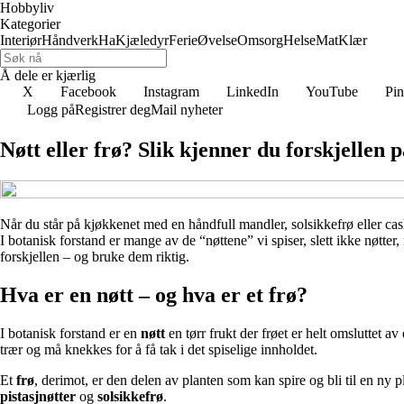
Hobbyliv
Kategorier
Interiør
Håndverk
Ha
Kjæledyr
Ferie
Øvelse
Omsorg
Helse
Mat
Klær
Å dele er kjærlig
X
Facebook
Instagram
LinkedIn
YouTube
Pin
Logg på
Registrer deg
Mail nyheter
Nøtt eller frø? Slik kjenner du forskjellen 
Når du står på kjøkkenet med en håndfull mandler, solsikkefrø eller cas
I botanisk forstand er mange av de “nøttene” vi spiser, slett ikke nøtter
forskjellen – og bruke dem riktig.
Hva er en nøtt – og hva er et frø?
I botanisk forstand er en
nøtt
en tørr frukt der frøet er helt omsluttet a
trær og må knekkes for å få tak i det spiselige innholdet.
Et
frø
, derimot, er den delen av planten som kan spire og bli til en ny p
pistasjnøtter
og
solsikkefrø
.