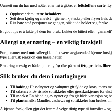
Uansett om du har med nøtter eller frø å gjøre, er
fettstoffene sarte
. Ly
Oppbevar dem i
tette beholdere
.
Sett dem
kjølig og mørkt
– gjerne i kjøleskap eller fryser hvis 
Rist bare små porsjoner av gangen, slik at de holder seg ferske.
Et godt tips er å lukte på dem før bruk. Lukter de bittert eller “gammelt”
Allergi og ernæring – en viktig forskjell
For personer med
nøtteallergi
kan det være avgjørende å kjenne forskje
type allergisk reaksjon enn hasselnøtter.
Ernæringsmessig er både nøtter og frø rike på
sunt fett, protein, fibe
Slik bruker du dem i matlagingen
Til baking:
Hasselnøtter og valnøtter gir fylde og knas, mens m
Til salater:
Prøv ristede solsikkefrø eller gresskarkjerner for ekst
Til snacks:
En blanding av nøtter og frø gir både variasjon og b
Til plantemelk:
Mandler, cashews og solsikkefrø kan brukes til
Å kjenne forskjellen gjør det lettere å velge riktig type til formålet – 