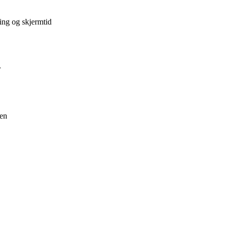
ing og skjermtid
r
ken