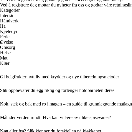
Ved å registrere deg mottar du nyheter fra oss og godtar våre retningsli
Kategorier
Interiør
Håndverk
Ha
Kjæledyr
Ferie
Øvelse
Omsorg
Helse
Mat
Klær
Gi belgfrukter nytt liv med krydder og nye tilberedningsmetoder
Slik oppbevarer du egg riktig og forlenger holdbarheten deres
Kok, stek og bak med ro i magen – en guide til grunnleggende matlagn
Måltider verden rundt: Hva kan vi lære av ulike spisevaner?
Nøtt eller frø? Slik kjenner du forskjellen på kjøkkenet