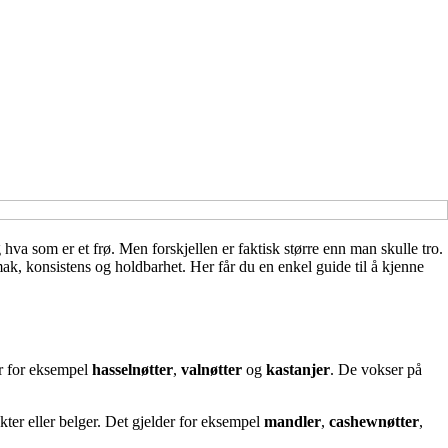
hva som er et frø. Men forskjellen er faktisk større enn man skulle tro.
smak, konsistens og holdbarhet. Her får du en enkel guide til å kjenne
 er for eksempel
hasselnøtter
,
valnøtter
og
kastanjer
. De vokser på
ukter eller belger. Det gjelder for eksempel
mandler
,
cashewnøtter
,