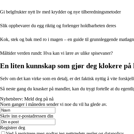
Gi belgfrukter nytt liv med krydder og nye tilberedningsmetoder
Slik oppbevarer du egg riktig og forlenger holdbarheten deres
Kok, stek og bak med ro i magen – en guide til grunnleggende matlagn
Måltider verden rundt: Hva kan vi lære av ulike spisevaner?
En liten kunnskap som gjør deg klokere på
Selv om det kan virke som en detalj, er det faktisk nyttig å vite forskje
Så neste gang du knasker på mandler, kan du trygt fortelle at du egentlig
Nyhetsbrev: Meld deg på nå
Noen ganger i måneden sender vi noe du vil ha glede av.
Skriv inn e-postadressen din
Registrer deg
Ved å registrere meg godtar jeg nettstedets regler og datapolicy.