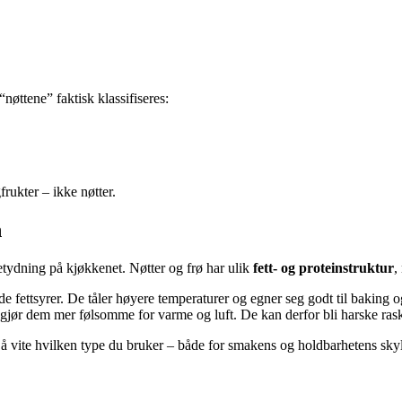
“nøttene” faktisk klassifiseres:
frukter – ikke nøtter.
n
betydning på kjøkkenet. Nøtter og frø har ulik
fett- og proteinstruktur
,
 fettsyrer. De tåler høyere temperaturer og egner seg godt til baking og
gjør dem mer følsomme for varme og luft. De kan derfor bli harske rask
g å vite hvilken type du bruker – både for smakens og holdbarhetens sky