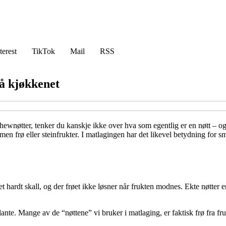
terest
TikTok
Mail
RSS
på kjøkkenet
hewnøtter, tenker du kanskje ikke over hva som egentlig er en nøtt – og 
, men frø eller steinfrukter. I matlagingen har det likevel betydning for 
v et hardt skall, og der frøet ikke løsner når frukten modnes. Ekte nøtter
lante. Mange av de “nøttene” vi bruker i matlaging, er faktisk frø fra fr