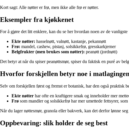
Kort sagt: Alle nøtter er frø, men ikke alle frø er nøtter.
Eksempler fra kjøkkenet
For å gjøre det litt enklere, kan du se her hvordan noen av de vanligste 
Ekte nøtter:
hasselnøtt, valnøtt, kastanje, pekannøtt
Frø:
mandel, cashew, pistasj, solsikkefrø, gresskarkjerner
Belgfrukter (men brukes som nøtter):
peanøtt (jordnøtt)
Det betyr at når du spiser peanøttsmør, spiser du faktisk en puré av belg
Hvorfor forskjellen betyr noe i matlaginge
Selv om forskjellen først og fremst er botanisk, har den også praktisk 
Ekte nøtter
har ofte en kraftigere smak og inneholder mer mettede
Frø
som mandler og solsikkefrø har mer umettede fettsyrer, som 
Når du lager nøttesmør, granola eller bakverk, kan det derfor lønne se
Oppbevaring: slik holder de seg best