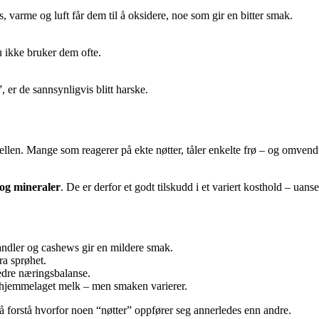
s, varme og luft får dem til å oksidere, noe som gir en bitter smak.
du ikke bruker dem ofte.
, er de sannsynligvis blitt harske.
llen. Mange som reagerer på ekte nøtter, tåler enkelte frø – og omvendt
r og mineraler
. De er derfor et godt tilskudd i et variert kosthold – uanse
andler og cashews gir en mildere smak.
ra sprøhet.
edre næringsbalanse.
 hjemmelaget melk – men smaken varierer.
og å forstå hvorfor noen “nøtter” oppfører seg annerledes enn andre.