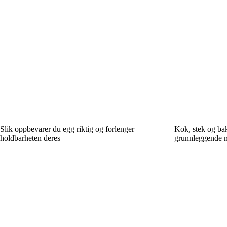
Slik oppbevarer du egg riktig og forlenger
Kok, stek og bak
holdbarheten deres
grunnleggende m