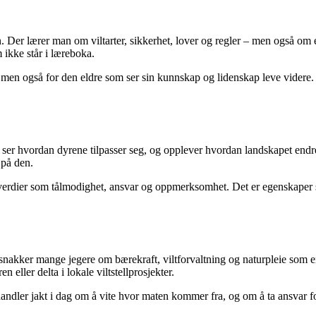
 Der lærer man om viltarter, sikkerhet, lover og regler – men også om eti
ikke står i læreboka.
n, men også for den eldre som ser sin kunnskap og lidenskap leve videre.
e, ser hvordan dyrene tilpasser seg, og opplever hvordan landskapet end
 på den.
 verdier som tålmodighet, ansvar og oppmerksomhet. Det er egenskaper s
snakker mange jegere om bærekraft, viltforvaltning og naturpleie som en
n eller delta i lokale viltstellprosjekter.
dler jakt i dag om å vite hvor maten kommer fra, og om å ta ansvar fo