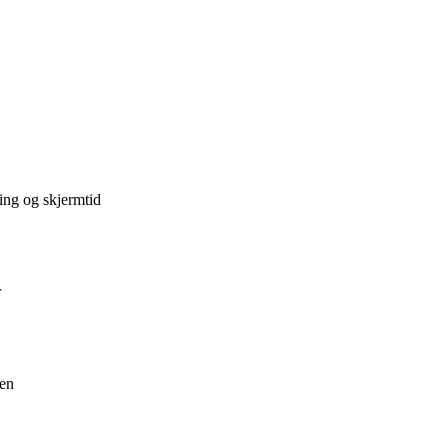
ing og skjermtid
r
ken